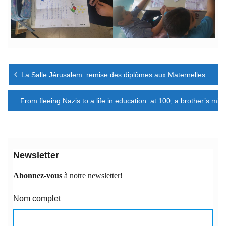
Navigation
La Salle Jérusalem: remise des diplômes aux Maternelles
de
l’article
From fleeing Nazis to a life in education: at 100, a brother’s mis
Newsletter
Abonnez-vous
à notre newsletter!
Nom complet