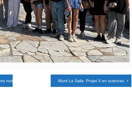
yons nos plages »
Mont La Salle: Projet X en sciences