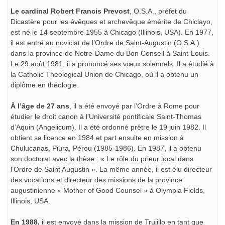
Le cardinal Robert Francis Prevost
, O.S.A., préfet du
Dicastère pour les évêques et archevêque émérite de Chiclayo,
est né le 14 septembre 1955 à Chicago (Illinois, USA). En 1977,
il est entré au noviciat de l’Ordre de Saint-Augustin (O.S.A.)
dans la province de Notre-Dame du Bon Conseil à Saint-Louis.
Le 29 août 1981, il a prononcé ses vœux solennels. Il a étudié à
la Catholic Theological Union de Chicago, où il a obtenu un
diplôme en théologie.
À l’âge de 27 ans
, il a été envoyé par l’Ordre à Rome pour
étudier le droit canon à l’Université pontificale Saint-Thomas
d’Aquin (Angelicum). Il a été ordonné prêtre le 19 juin 1982. Il
obtient sa licence en 1984 et part ensuite en mission à
Chulucanas, Piura, Pérou (1985-1986). En 1987, il a obtenu
son doctorat avec la thèse : « Le rôle du prieur local dans
l’Ordre de Saint Augustin ». La même année, il est élu directeur
des vocations et directeur des missions de la province
augustinienne « Mother of Good Counsel » à Olympia Fields,
Illinois, USA.
En 1988,
il est envoyé dans la mission de Trujillo en tant que