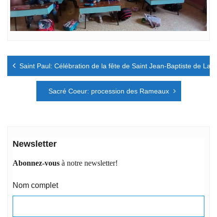
Navigation
Saint Paul: Célébration de la fête de Saint Jean-Baptiste de La S
de
l’article
Sacré Coeur: procession des Rameaux
Newsletter
Abonnez-vous
à notre newsletter!
Nom complet