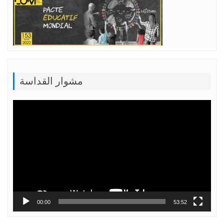
مشوار القداسة
Lecteur
vidéo
00:00
53:52