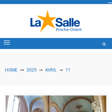
Skip
to
content
HOME
2025
AVRIL
11
➞
➞