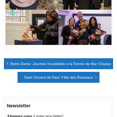
Navigation
Notre Dame: Journée Inoubliable à la Ferme de Mar Chaaya
de
l’article
Saint Vincent de Paul: Fête des Rameaux
Newsletter
Abonnez-vous
à notre newsletter!