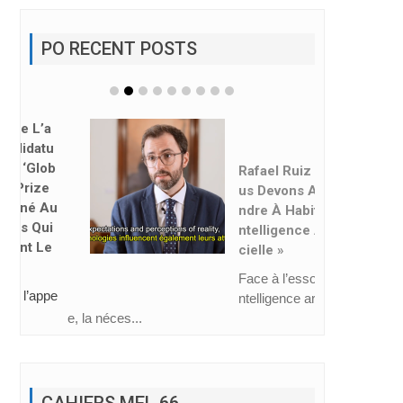
PO RECENT POSTS
Rafael Ruiz : « No
Us Devons Appre
Ndre À Habiter L’i
Ntelligence Artifi
Cielle »
Face à l’essor de l’i
ntelligence artificiell
e, la néces...
CAHIERS MEL 66