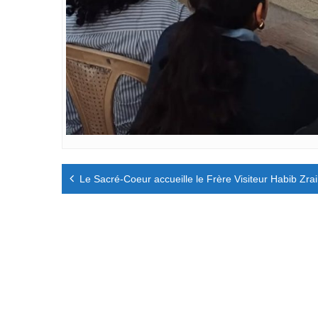
Navigation
Le Sacré-Coeur accueille le Frère Visiteur Habib Zrai
de
l’article