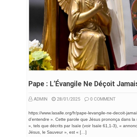
Pape : L’Évangile Ne Déçoit Jamai
ADMIN
28/01/2025
0 COMMENT
https://www.lasalle.org/fr/pape-levangile-ne-decoit-jama
d’entendre ». Cette parole que Jésus prononça dans la
», tels que décrits par Isaïe (voir Isaïe 61,1-3), « anno
Jésus, le Sauveur », est « […]