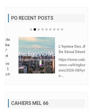
PO RECENT POSTS
L’hymne Des JMJ
De Séoul Dévoilé
https://www.vatican
news.va/fr/eglise/n
ews/2026-08/hymn
e...
CAHIERS MEL 66