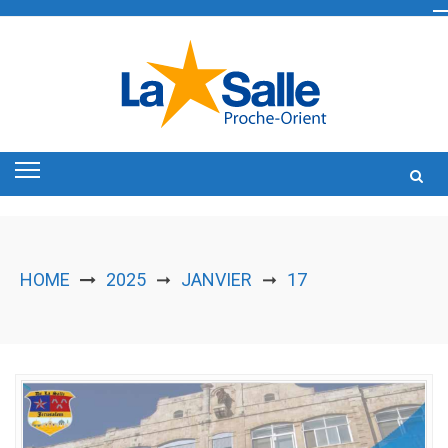
Skip
to
content
HOME
2025
JANVIER
17
➞
➞