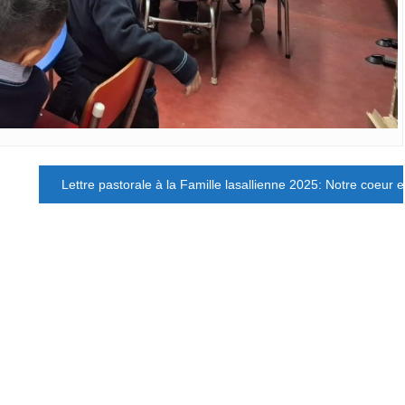
Lettre pastorale à la Famille lasallienne 2025: Notre coeur e