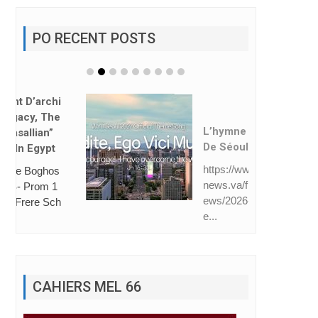
PO RECENT POSTS
L’hymne Des JMJ
De Séoul Dévoilé
https://www.vatican
news.va/fr/eglise/n
ews/2026-08/hymn
e...
CAHIERS MEL 66