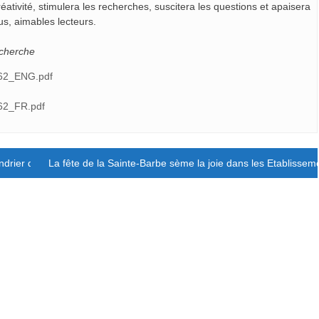
éativité, stimulera les recherches, suscitera les questions et apaisera
us, aimables lecteurs.
echerche
M62_ENG.pdf
M62_FR.pdf
drier de l’Avent Lasallien
La fête de la Sainte-Barbe sème la joie dans les Etablisseme