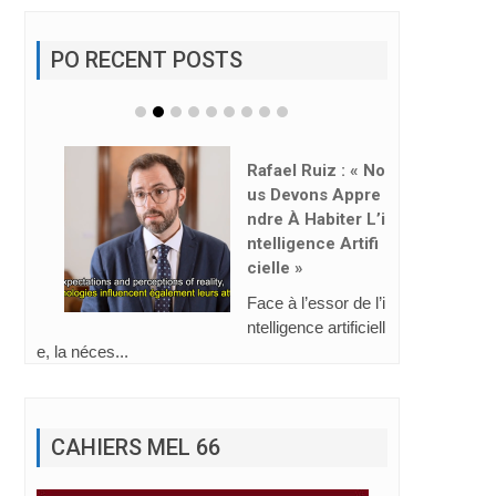
PO RECENT POSTS
Rafael Ruiz : « No
Us Devons Appre
Ndre À Habiter L’i
Ntelligence Artifi
Cielle »
Face à l’essor de l’i
ntelligence artificiell
e, la néces...
CAHIERS MEL 66