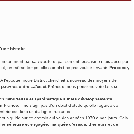
’une histoire
né, notamment par sa vivacité et par son enthousiasme mais aussi par
e et, en même temps, elle semblait ne pas vouloir envahir.
Proposer,
e. À l’époque, notre District cherchait à nouveau des moyens de
s pauvres entre Laïcs et Frères
et nous pensions voir dans ce
xion minutieuse et systématique sur les développements
en France
. Il ne s’agit pas d’un objet d’étude qu’elle regarde de
 imbriqués dans un dialogue fructueux.
et nous guide sur ce chemin qui va des années 1970 à nos jours. Cela
rche sérieuse et engagée, marquée d’essais, d’erreurs et de