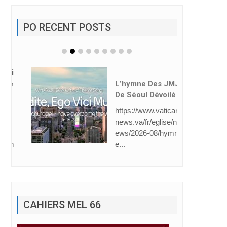
PO RECENT POSTS
L’hymne Des JMJ
De Séoul Dévoilé
https://www.vatican
news.va/fr/eglise/n
ews/2026-08/hymn
e...
CAHIERS MEL 66