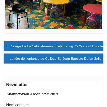
Navigation
Collège De La Salle, Amman : Celebrating 75 Years of Excellenc
de
l’article
La fête de l’enfance au Collège St. Jean Baptiste De La Salle Ba
Newsletter
Abonnez-vous
à notre newsletter!
Nom complet