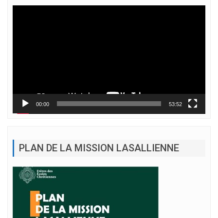
Lecteur
vidéo
00:00
53:52
PLAN DE LA MISSION LASALLIENNE