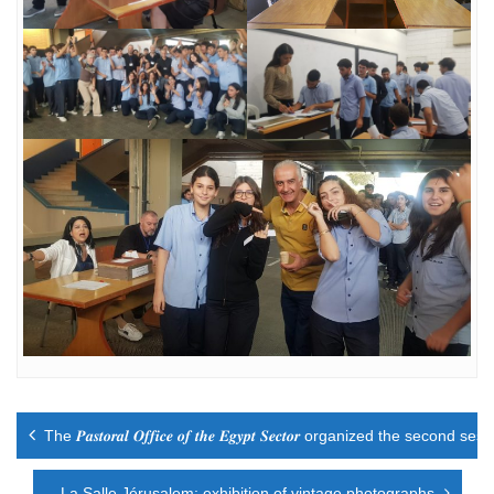
Navigation
The 𝑷𝒂𝒔𝒕𝒐𝒓𝒂𝒍 𝑶𝒇𝒇𝒊𝒄𝒆 𝒐𝒇 𝒕𝒉𝒆 𝑬𝒈𝒚𝒑𝒕 𝑺𝒆𝒄𝒕𝒐𝒓 organized the second
de
l’article
La Salle Jérusalem: exhibition of vintage photographs