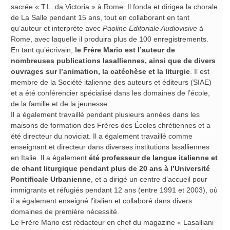
sacrée « T.L. da Victoria » à Rome. Il fonda et dirigea la chorale
de La Salle pendant 15 ans, tout en collaborant en tant
qu’auteur et interprète avec
Paoline Editoriale Audiovisive
à
Rome, avec laquelle il produira plus de 100 enregistrements.
En tant qu’écrivain,
le Frère Mario est l’auteur de
nombreuses publications lasalliennes, ainsi que de divers
ouvrages sur l’animation, la catéchèse et la liturgie
. Il est
membre de la Société italienne des auteurs et éditeurs (SIAE)
et a été conférencier spécialisé dans les domaines de l’école,
de la famille et de la jeunesse.
Il a également travaillé pendant plusieurs années dans les
maisons de formation des Frères des Écoles chrétiennes et a
été directeur du noviciat. Il a également travaillé comme
enseignant et directeur dans diverses institutions lasalliennes
en Italie. Il a également
été professeur de langue italienne et
de chant liturgique pendant plus de 20 ans à l’Université
Pontificale Urbanienne
, et a dirigé un centre d’accueil pour
immigrants et réfugiés pendant 12 ans (entre 1991 et 2003), où
il a également enseigné l’italien et collaboré dans divers
domaines de première nécessité.
Le Frère Mario est rédacteur en chef du magazine « Lasalliani