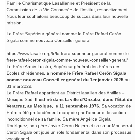
Famille Charismatique Lasallienne et Président de la
Commission de la Vie Consacrée de l’Institut, respectivement.
Nous leur souhaitons beaucoup de succès dans leur nouvelle
mission.
Le Frère Supérieur général nomme le Frère Rafael Cerón
Sigala comme nouveau Conseiller général
https://www.lasalle.org/fr/le-frere-superieur-general-nomme-le-
frere-rafael-ceron-sigala-comme-nouveau-conseiller-general/
Le Frère Armin Luistro, Supérieur général des Frères des
Écoles chrétiennes
, a nommé le Frère Rafael Cerón Sigala
comme nouveau Conseiller général du 1er janvier 2025
au
31 mai 2029
.
Le Frère Rafael appartient au District lasallien des Antilles –
Mexique Sud.
Il est né dans la ville d’Orizaba, dans l’État de
Veracruz, au Mexique, le 11 septembre 1976
. Sa vocation de
Frère a été profondément marquée par l’amour et le soutien
inconditionnel de sa famille. Sa mère Angélica Sigala
Rodríguez, son père Javier Cerón Najera et sa sœur Monserrat
Cerón Sigala ont joué un rôle fondamental dans son processus
vocationnel.