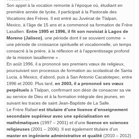
Son appel à la vocation remonte à l’époque où, étudiant en
première année de lycée, il participait à la Pastorale des
Vocations des Frères. Il est entré au Juvénat de Tlalpan,
Mexico, à l’âge de 15 ans et a commencé sa formation de Frère
Lasallien.
Entre 1995 et 1996, il fit son noviciat à Lagos de
Moreno (Jalisco)
, une période dont il se souvient comme »
une période de croissance spirituelle et vocationnelle, un temps
consacré à la prière, à la réflexion et à l’apprentissage profond
de la mission lasallienne « .
En août 1996, il a prononcé ses premiers vœux de religieux,
poursuivant son processus de formation au scolasticat de Santa
Lucia, à Mexico, d’abord, puis à San Antonio Cacalotepec, entre
1996 et 2000. Plus tard,
en 2003, il a prononcé ses vœux
perpétuels
à Tlalpan, confirmant son désir de consacrer sa vie
au service de Dieu et à la formation intégrale des jeunes, en
suivant les traces de saint Jean-Baptiste de La Salle.
Le Frère Rafael
est titulaire d’une licence d’enseignement
secondaire supérieur avec une spécialisation en
mathématiques
(1997 – 2001) et d’une
licence en sciences
religieuses
(2001 – 2006). Il est également titulaire d’un
master en ingénierie administrative et qualité
(2010 – 2012)