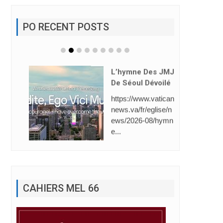
PO RECENT POSTS
L’hymne Des JMJ
De Séoul Dévoilé
https://www.vatican
news.va/fr/eglise/n
ews/2026-08/hymn
e...
CAHIERS MEL 66