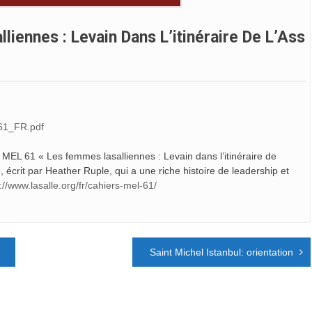
iennes : Levain Dans L’itinéraire De L’Ass
M61_FR.pdf
L 61 « Les femmes lasalliennes : Levain dans l’itinéraire de
, écrit par Heather Ruple, qui a une riche histoire de leadership et
://www.lasalle.org/fr/cahiers-mel-61/
Saint Michel Istanbul: orientation