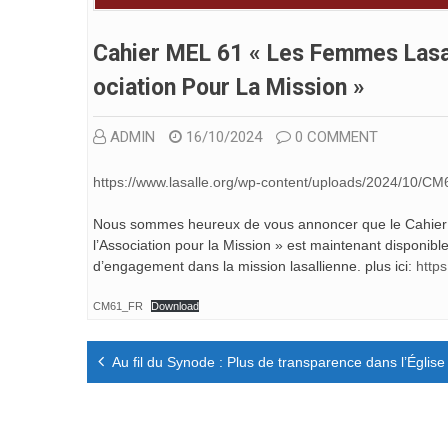
Cahier MEL 61 « Les Femmes Lasall
Ociation Pour La Mission »
ADMIN
16/10/2024
0 COMMENT
https://www.lasalle.org/wp-content/uploads/2024/10/C
Nous sommes heureux de vous annoncer que le Cahier ME
l’Association pour la Mission » est maintenant disponible
d’engagement dans la mission lasallienne. plus ici:
https
CM61_FR
Download
Navigation
Au fil du Synode : Plus de transparence dans l’Église
de
l’article