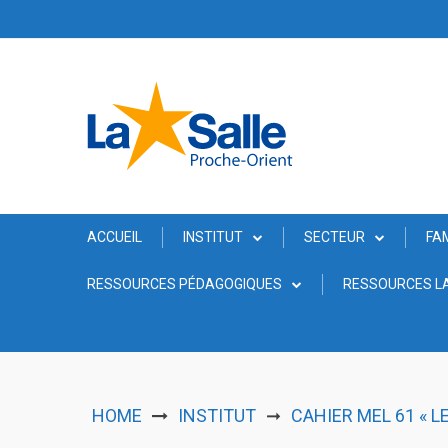
Skip
to
content
ACCUEIL
INSTITUT
SECTEUR
FA
RESSOURCES PÉDAGOGIQUES
RESSOURCES LA
HOME
INSTITUT
CAHIER MEL 61 « L
➞