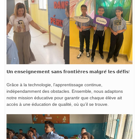
𝗨𝗻 𝗲𝗻𝘀𝗲𝗶𝗴𝗻𝗲𝗺𝗲𝗻𝘁 𝘀𝗮𝗻𝘀 𝗳𝗿𝗼𝗻𝘁𝗶𝗲̀𝗿𝗲𝘀 𝗺𝗮𝗹𝗴𝗿𝗲́ 𝗹𝗲𝘀 𝗱𝗲́𝗳𝗶𝘀!
Grâce à la technologie, l’apprentissage continue,
indépendamment des obstacles. Ensemble, nous adaptons
notre mission éducative pour garantir que chaque élève ait
accès à une éducation de qualité, où qu’il se trouve.