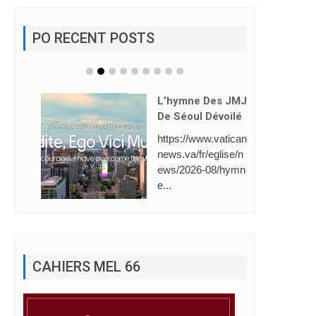
PO RECENT POSTS
Des JMJ
Dévoilé
Saint-Gabriel: 1èr
w.vatican
E Place (Line Foll
eglise/n
Owing).
08/hymn
La Direction de l’Éc
ole Saint-Gabriel a
dresse ses plus ...
CAHIERS MEL 66