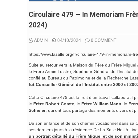
Circulaire 479 – In Memoriam Fr
2024)
ADMIN
04/10/2024
0 COMMENT
https://www.lasalle.org/fr/circulaire-479-in-memoriam-
Suite au retour vers la Maison du Père du
Frère Miguel
le Frère Armin Luistro, Supérieur Général de l’Institut 
confié au Bureau du Patrimoine et de la Recherche Lasa
fut Conseiller Général de l’Institut entre 2000 et 200
Cette Circulaire 479 est le fruit d’un travail collaboratif
le
Frère Robert Comte
, le
Frère William Mann
, le
Frèr
Schieler
, qui ont tous partagé des moments divers et pr
De son enfance et de son chemin vocationnel dans sa Cub
ses derniers jours à la résidence De La Salle Hall à Lin
un portrait détaillé du Frère Miguel et de son minist