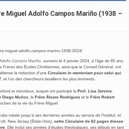
ère Miguel Adolfo Campos Mariño (1938 –
L’hymne 
De Séoul 
frere-miguel-adolfo-campos-marino-1938-2024/
https://ww
 Adolfo Campos Mariño
, survenu le 4 janvier 2024, à l’âge de 85 ans,
news.va/fr/
des Frères des Écoles Chrétiennes, ainsi que le Conseil Général, ont
ews/2026-
llienne la rédaction d’une
Circulaire
In memoriam
pour celui qui
e...
7
, et l’un des chercheurs lasalliens les plus éminents.
 profond et minutieux, auquel ont participé la
Prof. Lisa Jarvine
,
e Diego Muñoz
, le
Frère Álvaro Rodríguez
et le
Frère Robert
oches de la vie du Frère Miguel.
a natale jusqu’à ses dernières années au service de l’Institut, et
croft, New Jersey (États-Unis),
cette Circulaire de 62 pages dresse
ère
. Elle inclut ses années d’études théologiques, ses débuts en tant