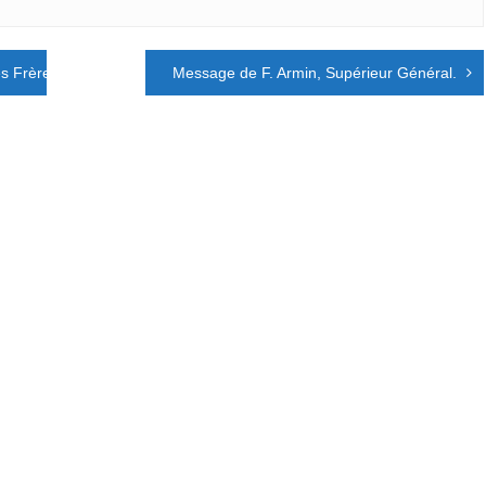
 des Frères des Écoles Chrétiennes
Message de F. Armin, Supérieur Général.