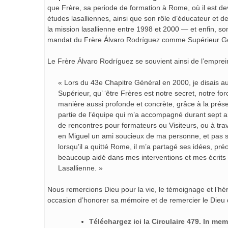
que Frère, sa periode de formation à Rome, où il est 
études lasalliennes, ainsi que son rôle d’éducateur et de
la mission lasallienne entre 1998 et 2000 — et enfin, son
mandat du Frère Álvaro Rodríguez comme Supérieur G
Le Frère Álvaro Rodríguez se souvient ainsi de l’emprein
« Lors du 43e Chapitre Général en 2000, je disais a
Supérieur, qu’ ‘être Frères est notre secret, notre fo
manière aussi profonde et concrète, grâce à la prése
partie de l’équipe qui m’a accompagné durant sept ans
de rencontres pour formateurs ou Visiteurs, ou à trav
en Miguel un ami soucieux de ma personne, et pas s
lorsqu’il a quitté Rome, il m’a partagé ses idées, préo
beaucoup aidé dans mes interventions et mes écrits
Lasallienne. »
Nous remercions Dieu pour la vie, le témoignage et l’hé
occasion d’honorer sa mémoire et de remercier le Dieu de 
Téléchargez ici la Circulaire 479. In m