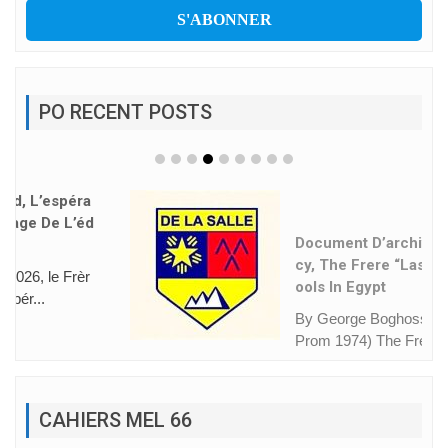
PO RECENT POSTS
Document D’archive: A Lega
Cy, The Frere “Lasallian” Sch
Ools In Egypt
By George Boghossian (DLS-
Prom 1974) The Frere School
s...
CAHIERS MEL 66