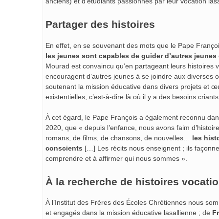
anciens) et d’étudiants passionnés par leur vocation lasa
Partager des histoires
En effet, en se souvenant des mots que le Pape François
les jeunes sont capables de guider d’autres jeunes 
Mourad est convaincu qu’en partageant leurs histoires vo
encouragent d’autres jeunes à se joindre aux diverses op
soutenant la mission éducative dans divers projets et œ
existentielles, c’est-à-dire là où il y a des besoins criants
À cet égard, le Pape François a également reconnu da
2020, que « depuis l’enfance, nous avons faim d’histoir
romans, de films, de chansons, de nouvelles…
les his
conscients
[…] Les récits nous enseignent ; ils façonn
comprendre et à affirmer qui nous sommes ».
À la recherche de histoires vocati
À l’Institut des Frères des Écoles Chrétiennes nous somm
et engagés dans la mission éducative lasallienne ; de
Fr