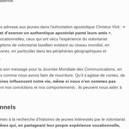
llienne.
 adresse aux jeunes dans l’exhortation apostolique Christus Vivit :
«
et d’exercer un authentique apostolat parmi leurs amis »
,
cationnelles, ceux qui ont vécu l’expérience du volontariat
tions de volontariat lasallien existant au niveau mondial, en
uvres, en particulier dans les périphéries géographiques et
.
ns son message pour la Journée Mondiale des Communications, en
es comme nous avons faim de nourriture. Qu’il s’agisse de contes, de
toires influencent notre vie, même si nous n’en sommes pas
ent nos convictions et nos comportements ; ils peuvent nous aider à
onnels
es à la recherche d’histoires de jeunes intéressés par le volontariat
ères qui, en partageant leur propre expérience vocationnelle,