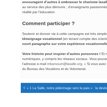
encouragent d’autres à embrasser le charisme lasal
au service des plus démunis ; d’enseignants passionnés 
réalité par l’éducation.
Comment participer ?
Soutenir et donner vie à cette campagne est très simple
témoignage vocationnel
(en tenant compte des orientat
court paragraphe sur votre expérience vocationnel
Votre histoire peut inspirer d’autres personnes !
Et 
numériques, y compris les réseaux sociaux. Vous pouvez 
l’adresse e-mail
mbarsoum@lasalle.org
. « Si vous avez
du Bureau des Vocations et du Volontariat.
Navigation
« 1 La Salle, notre pèlerinage vers la paix » : la dev
de
l’article