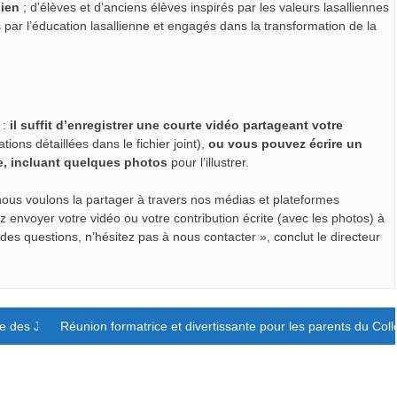
lien
; d’élèves et d’anciens élèves inspirés par les valeurs lasalliennes
par l’éducation lasallienne et engagés dans la transformation de la
 :
il suffit d’enregistrer une courte vidéo partageant votre
ions détaillées dans le fichier joint),
ou vous pouvez écrire un
le, incluant quelques photos
pour l’illustrer.
nous voulons la partager à travers nos médias et plateformes
envoyer votre vidéo ou votre contribution écrite (avec les photos) à
 des questions, n’hésitez pas à nous contacter », conclut le directeur
ise des Journées Internationales Lasalliennes pour la Paix
Réunion formatrice et divertissante pour les parents du Col