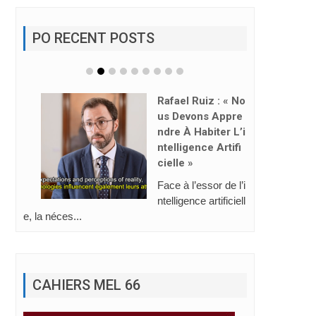
PO RECENT POSTS
Rafael Ruiz : « No
Us Devons Appre
Ndre À Habiter L’i
Ntelligence Artifi
Cielle »
Face à l’essor de l’i
ntelligence artificiell
e, la néces...
CAHIERS MEL 66