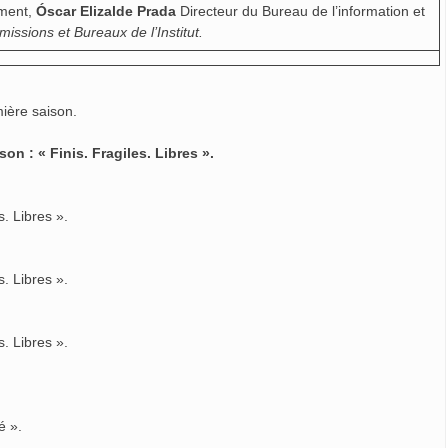
ement,
Óscar Elizalde Prada
Directeur du Bureau de l’information et
sions et Bureaux de l’Institut.
ière saison.
n : « Finis. Fragiles. Libres ».
s. Libres ».
s. Libres ».
s. Libres ».
é ».