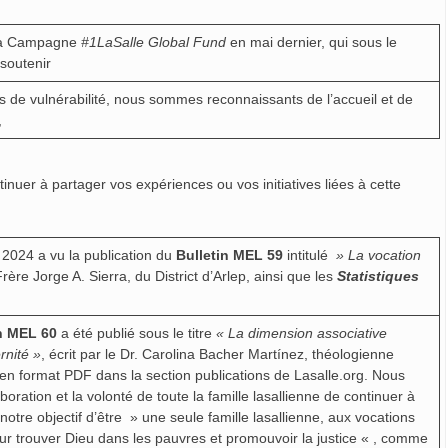
 la Campagne
#1LaSalle Global Fund
en mai dernier, qui sous le
soutenir
s de vulnérabilité, nous sommes reconnaissants de l’accueil et de
,
tinuer à partager vos expériences ou vos initiatives liées à cette
2024 a vu la publication du
Bulletin MEL 59
intitulé
» La vocation
 Frère Jorge A. Sierra, du District d’Arlep, ainsi que les
Statistiques
in MEL 60
a été publié sous le titre
« La dimension associative
rnité »
, écrit par le Dr. Carolina Bacher Martínez, théologienne
 en format PDF dans la section publications de Lasalle.org. Nous
ration et la volonté de toute la famille lasallienne de continuer à
tre objectif d’être » une seule famille lasallienne, aux vocations
ur trouver Dieu dans les pauvres et promouvoir la justice « , comme