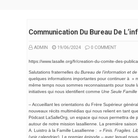
Communication Du Bureau De L’in
ADMIN
19/06/2024
0 COMMENT
https://www.lasalle.org/fr/creation-du-comite-des-publicat
Salutations fraternelles du
Bureau de l’information et d
quelques informations importantes pour continuer à »
même temps nous sommes reconnaissants pour toute la col
initiatives qui nous identifient comme
Une Seule Famille
– Accueillant les orientations du Frère Supérieur généra
nouveaux récits multimédias qui nous relient en tant que 
Pódcast LaSalleOrg, un espace qui nous permettra de par
autour de notre mission lasallienne. La première saison
A. Luistro à la Famille Lasallienne :
» Finis. Fragiles. L
(voir calendrier). Le premier épisode – avec lequel no