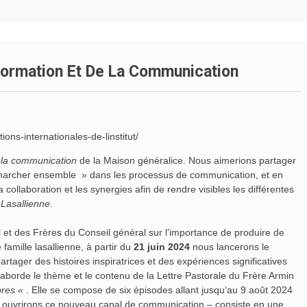
formation Et De La Communication
ions-internationales-de-linstitut/
e la communication
de la Maison généralice. Nous aimerions partager
 marcher ensemble » dans les processus de communication, et en
laboration et les synergies afin de rendre visibles les différentes
 Lasallienne
.
l et des Frères du Conseil général sur l’importance de produire de
famille lasallienne, à partir du
21 juin 2024
nous lancerons le
tager des histoires inspiratrices et des expériences significatives
 aborde le thème et le contenu de la Lettre Pastorale du Frère Armin
ibres «
. Elle se compose de six épisodes allant jusqu’au 9 août 2024
us ouvrirons ce nouveau canal de communication – consiste en une