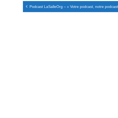
Navigation
Podcast LaSalleOrg – « Votre podcast, notre podcast
de
l’article