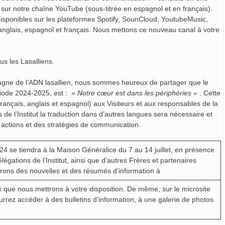
 sur notre chaîne YouTube (sous-titrée en espagnol et en français).
isponibles sur les plateformes Spotify, SounCloud, YoutubeMusic,
 : anglais, espagnol et français. Nous mettons ce nouveau canal à votre
s les Lasalliens.
agne de l’ADN lasallien, nous sommes heureux de partager que le
riode 2024-2025, est :
» Notre cœur est dans les périphéries «
. Cette
français, anglais et espagnol) aux Visiteurs et aux responsables de la
e l’Institut la traduction dans d’autres langues sera nécessaire et
s actions et des stratégies de communication.
24 se tiendra à la Maison Généralice du 7 au 14 juillet, en présence
légations de l’Institut, ainsi que d’autres Frères et partenaires
erons des nouvelles et des résumés d’information à
ux que nous mettrons à votre disposition. De même, sur le microsite
urrez accéder à des bulletins d’information, à une galerie de photos