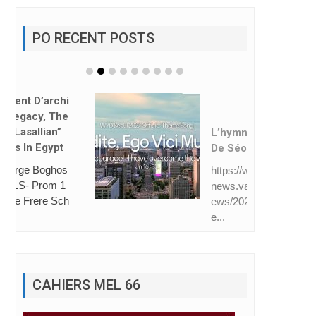
PO RECENT POSTS
L’hymne Des JMJ
De Séoul Dévoilé
https://www.vatican
news.va/fr/eglise/n
ews/2026-08/hymn
e...
CAHIERS MEL 66