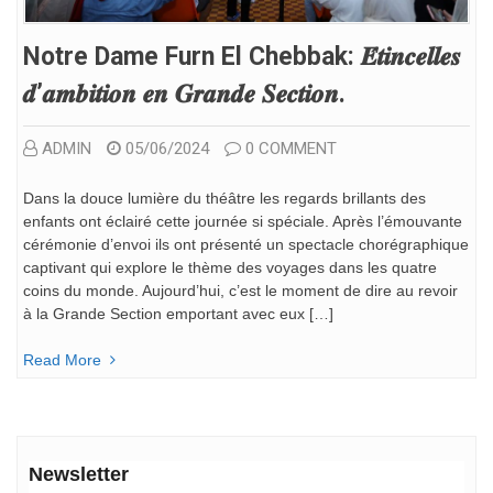
Notre Dame Furn El Chebbak: 𝑬́𝒕𝒊𝒏𝒄𝒆𝒍𝒍𝒆𝒔
𝒅’𝒂𝒎𝒃𝒊𝒕𝒊𝒐𝒏 𝒆𝒏 𝑮𝒓𝒂𝒏𝒅𝒆 𝑺𝒆𝒄𝒕𝒊𝒐𝒏.
ADMIN
05/06/2024
0 COMMENT
Dans la douce lumière du théâtre les regards brillants des
enfants ont éclairé cette journée si spéciale. Après l’émouvante
cérémonie d’envoi ils ont présenté un spectacle chorégraphique
captivant qui explore le thème des voyages dans les quatre
coins du monde. Aujourd’hui, c’est le moment de dire au revoir
à la Grande Section emportant avec eux […]
Read More
Newsletter