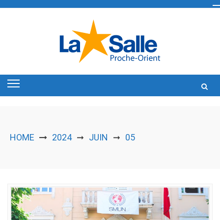
Skip
to
content
HOME
2024
JUIN
05
➞
➞