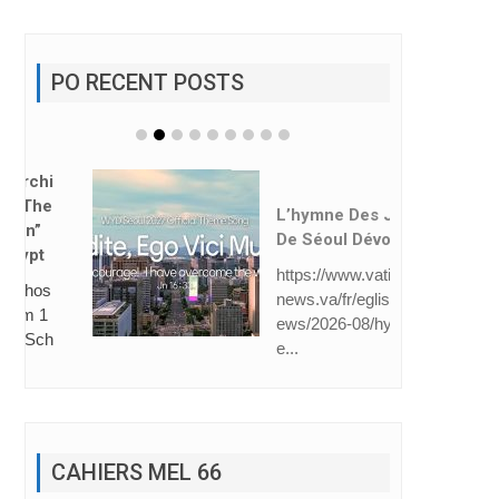
PO RECENT POSTS
L’hymne Des JMJ
De Séoul Dévoilé
https://www.vatican
news.va/fr/eglise/n
ews/2026-08/hymn
e...
CAHIERS MEL 66