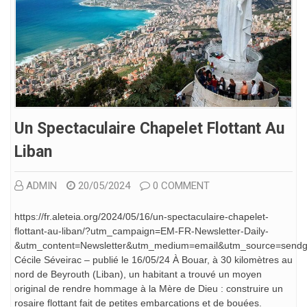
Un Spectaculaire Chapelet Flottant Au
Liban
ADMIN
20/05/2024
0 COMMENT
https://fr.aleteia.org/2024/05/16/un-spectaculaire-chapelet-
flottant-au-liban/?utm_campaign=EM-FR-Newsletter-Daily-
&utm_content=Newsletter&utm_medium=email&utm_source=send
Cécile Séveirac – publié le 16/05/24 À Bouar, à 30 kilomètres au
nord de Beyrouth (Liban), un habitant a trouvé un moyen
original de rendre hommage à la Mère de Dieu : construire un
rosaire flottant fait de petites embarcations et de bouées.