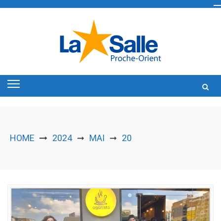
Skip
to
content
HOME
2024
MAI
20
➞
➞