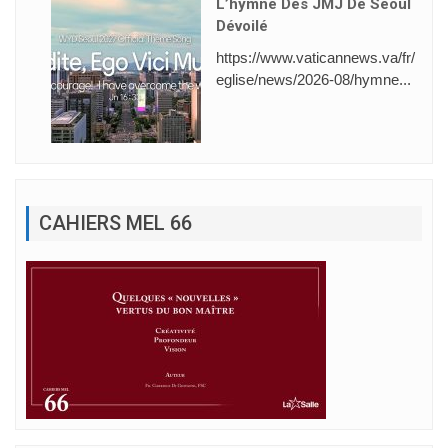
L’hymne Des JMJ De Séoul
Dévoilé
https://www.vaticannews.va/fr/
eglise/news/2026-08/hymne...
CAHIERS MEL 66