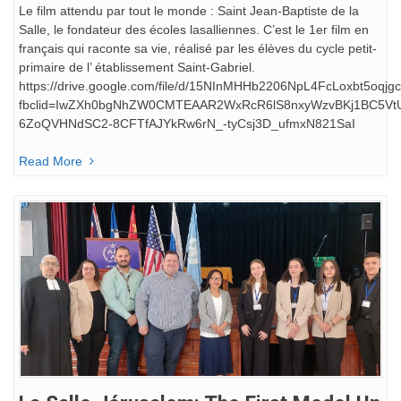
Le film attendu par tout le monde : Saint Jean-Baptiste de la
Salle, le fondateur des écoles lasalliennes. C’est le 1er film en
français qui raconte sa vie, réalisé par les élèves du cycle petit-
primaire de l’ établissement Saint-Gabriel.
https://drive.google.com/file/d/15NInMHHb2206NpL4FcLoxbt5oqjg
fbclid=IwZXh0bgNhZW0CMTEAAR2WxRcR6lS8nxyWzvBKj1BC5V
6ZoQVHNdSC2-8CFTfAJYkRw6rN_-tyCsj3D_ufmxN821SaI
Read More