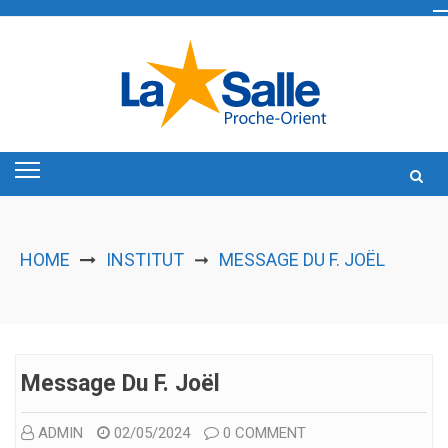
Skip
to
content
HOME
INSTITUT
MESSAGE DU F. JOËL
➞
Message Du F. Joël
ADMIN
02/05/2024
0 COMMENT