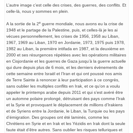
L’autre image c’est celle des crises, des guerres, des conflits. Et
celle-là, nous y sommes en plein.
e
A la sortie de la 2
guerre mondiale, nous avons eu la crise de
1948 et le partage de la Palestine, puis, et celles-là je les ai
vécues personnellement, les crises de 1956, 1958 au Liban,
1967, 1969 au Liban, 1970 en Jordanie, 1973, 1975 puis 1978,
1982 au Liban, la première intifada en 1987, et la deuxième en
2000 et ses résurgences répétées avec les opérations militaires
en Cisjordanie et les guerres de Gaza jusqu’à la guerre actuelle
qui dure depuis plus de 6 mois, et les derniers évènements de
cette semaine entre Israël et l’Iran et qui ont poussé nos amis
de Terre Sainte à renoncer à leur participation à ce congrès,
sans oublier les multiples conflits en Irak, et ce qu’on a voulu
appeler le printemps arabe depuis 2011 et qui s’est avéré être
un automne polaire prolongé, détruisant des pays comme l’Irak
et la Syrie et provoquant le déplacement de millions d’Irakiens
et de Syriens entre la Jordanie, le Liban, la Turquie ou les pays
d’émigration. Des groupes ont été laminés, comme les
Chrétiens en Syrie et en Irak et les Yézidis en Irak dont la seule
faute était d’être autres. Sans oublier les risques telluriques et