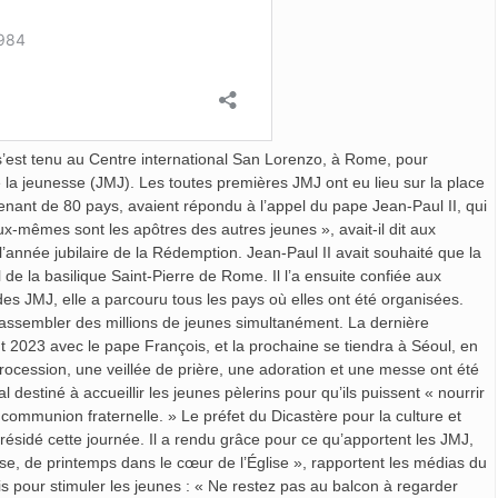
 s’est tenu au Centre international San Lorenzo, à Rome, pour
la jeunesse (JMJ). Les toutes premières JMJ ont eu lieu sur la place
venant de 80 pays, avaient répondu à l’appel du pape Jean-Paul II, qui
ux-mêmes sont les apôtres des autres jeunes », avait-il dit aux
’année jubilaire de la Rédemption. Jean-Paul II avait souhaité que la
 de la basilique Saint-Pierre de Rome. Il l’a ensuite confiée aux
es JMJ, elle a parcouru tous les pays où elles ont été organisées.
 rassembler des millions de jeunes simultanément. La dernière
t 2023 avec le pape François, et la prochaine se tiendra à Séoul, en
ocession, une veillée de prière, une adoration et une messe ont été
destiné à accueillir les jeunes pèlerins pour qu’ils puissent « nourrir
a communion fraternelle. » Le préfet du Dicastère pour la culture et
résidé cette journée. Il a rendu grâce pour ce qu’apportent les JMJ,
sse, de printemps dans le cœur de l’Église », rapportent les médias du
is pour stimuler les jeunes : « Ne restez pas au balcon à regarder