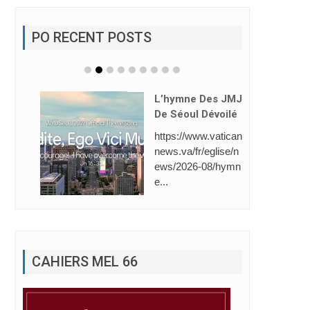
PO RECENT POSTS
L’hymne Des JMJ
De Séoul Dévoilé
https://www.vatican
news.va/fr/eglise/n
ews/2026-08/hymn
e...
CAHIERS MEL 66