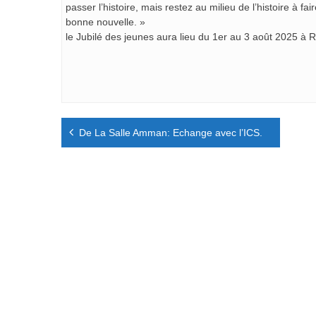
passer l’histoire, mais restez au milieu de l’histoire à fa
bonne nouvelle. »
le Jubilé des jeunes aura lieu du 1er au 3 août 2025 à 
Navigation
De La Salle Amman: Echange avec l’ICS.
de
l’article