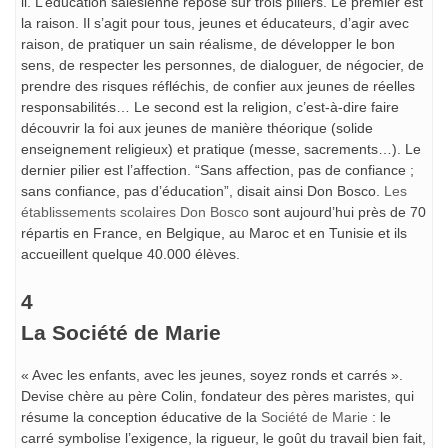
il. L’éducation salésienne repose sur trois piliers. Le premier est
la raison. Il s’agit pour tous, jeunes et éducateurs, d’agir avec
raison, de pratiquer un sain réalisme, de développer le bon
sens, de respecter les personnes, de dialoguer, de négocier, de
prendre des risques réfléchis, de confier aux jeunes de réelles
responsabilités… Le second est la religion, c’est-à-dire faire
découvrir la foi aux jeunes de manière théorique (solide
enseignement religieux) et pratique (messe, sacrements…). Le
dernier pilier est l’affection. “Sans affection, pas de confiance ;
sans confiance, pas d’éducation”, disait ainsi Don Bosco.
Les
établissements scolaires Don Bosco
sont aujourd’hui près de 70
répartis en France, en Belgique, au Maroc et en Tunisie et ils
accueillent quelque 40.000 élèves.
4
La Société de Marie
« Avec les enfants, avec les jeunes, soyez ronds et carrés ».
Devise chère au père Colin, fondateur des pères maristes, qui
résume la conception éducative de la
Société de Marie
: le
carré symbolise l’exigence, la rigueur, le goût du travail bien fait,