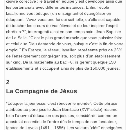
œuvre collective : le travail en équipe y est développé ainsi que
les partenariats avec différentes instances. Enfin, l’école
lasallienne veut éduquer en enseignant et évangéliser en
éduquant. “Avez-vous une foi qui soit telle, qu’elle soit capable
de toucher les cœurs de vos élèves et de leur inspirer l’esprit
chrétien ?”, interrogeait ainsi en son temps saint Jean-Baptiste
de La Salle. “C’est le plus grand miracle que vous puissiez faire
et celui que Dieu demande de vous, puisque c’est la fin de votre
emploi.” En France,
le réseau lasallien
représente près de 25%
de l’enseignement congréganiste, soit plus d’un établissement
sur cinq. De la maternelle au bac +6, ils gèrent quelque 150
établissements et s’occupent ainsi de plus de 150.000 jeunes.
2
La Compagnie de Jésus
“Éduquer la jeunesse, c’est rénover le monde”. Cette phrase
e
attribuée au père jésuite Juan Bonifacio (XVI
siècle) résume
bien l’œuvre d’éducation des jésuites, considérée comme un
apostolat essentiel de l’ordre dès le temps de son fondateur,
Ignace de Loyola
(1491 – 1556). Les valeurs “clés” enseignées