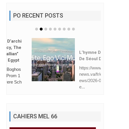
PO RECENT POSTS
L’hymne Des JMJ
De Séoul Dévoilé
https://www.vatican
news.va/fr/eglise/n
ews/2026-08/hymn
e...
CAHIERS MEL 66