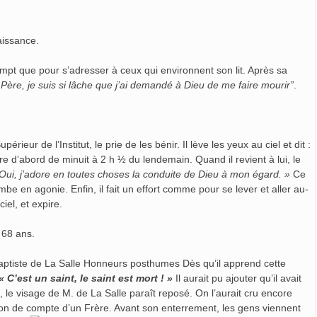
aissance.
rompt que pour s’adresser à ceux qui environnent son lit. Après sa
Père, je suis si lâche que j’ai demandé à Dieu de me faire mourir”
.
ieur de l’Institut, le prie de les bénir. Il lève les yeux au ciel et dit :
 d’abord de minuit à 2 h ½ du lendemain. Quand il revient à lui, le
Oui, j’adore en toutes choses la conduite de Dieu à mon égard. »
Ce
mbe en agonie. Enfin, il fait un effort comme pour se lever et aller au-
iel, et expire.
e 68 ans.
Honneurs posthumes Dès qu’il apprend cette
« C’est un saint, le saint est mort ! »
Il aurait pu ajouter qu’il avait
, le visage de M. de La Salle paraît reposé. On l’aurait cru encore
tion de compte d’un Frère. Avant son enterrement, les gens viennent