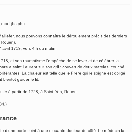
_mort-jbs.php
aillefer, nous pouvons connaître le déroulement précis des derniers
e Rouen).
7 avril 1719, vers 4 h du matin.
718, et son rhumatisme l’empêche de se lever et de célébrer la
omparé à saint Laurent sur son gril : couvert de deux matelas, couché
iférantes. La chaleur est telle que le Frère qui le soigne est obligé
t bientôt garder le lit.
uite à partir de 1728, à Saint-Yon, Rouen.
34.)
france
hute d’une porte, joint à une piquante douleur de côté. Le médecin la