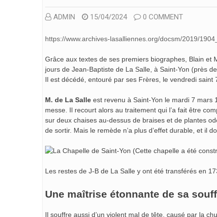
ADMIN
15/04/2024
0 COMMENT
https://www.archives-lasalliennes.org/docsm/2019/1904
Grâce aux textes de ses premiers biographes, Blain et M
jours de Jean-Baptiste de La Salle, à Saint-Yon (près d
Il est décédé, entouré par ses Frères, le vendredi saint 
M. de La Salle
est revenu à Saint-Yon le mardi 7 mars 1
messe. Il recourt alors au traitement qui l’a fait être c
sur deux chaises au-dessus de braises et de plantes odor
de sortir. Mais le remède n’a plus d’effet durable, et il doi
(Cette chapelle a été constr
Les restes de J-B de La Salle y ont été transférés en 17
Une maîtrise étonnante de sa souf
Il souffre aussi d’un violent mal de tête, causé par la c