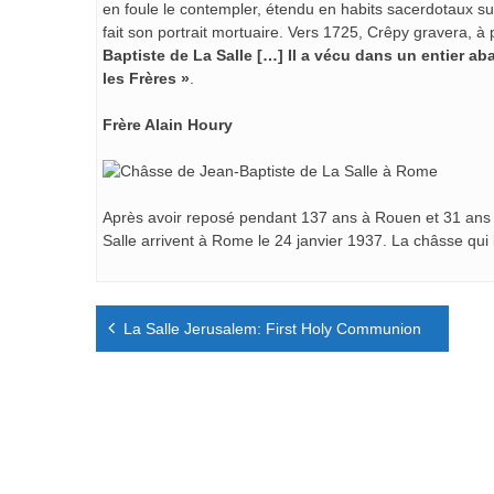
en foule le contempler, étendu en habits sacerdotaux sur 
fait son portrait mortuaire. Vers 1725, Crêpy gravera, à
Baptiste de La Salle […] Il a vécu dans un entier a
les Frères »
.
Frère Alain Houry
Après avoir reposé pendant 137 ans à Rouen et 31 ans 
Salle arrivent à Rome le 24 janvier 1937. La châsse qui 
Navigation
La Salle Jerusalem: First Holy Communion
de
l’article