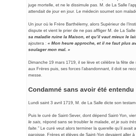
juge mortelle, et ne le dissimule pas. M. de La Salle l’
attendait de jour en jour. Le médecin soumet son mala
Un jour où le Frère Barthélemy, alors Supérieur de l’Ins
dispute et vient le prier de ne pas affliger M. de La Salle
sa maladie ruine la Maison, et qu’il vaut mieux le la
ajoutera :
« Mon heure approche, et il ne faut plus a
soulager mon mal. »
Dimanche 19 mars 1719, il se lève et célèbre la fête de 
aux Frères puis, ses forces l’abandonnant, il doit se rec
messe.
Condamné sans avoir été entendu
Lundi saint 3 avril 1719, M. de La Salle dicte son testam
Puis le curé de Saint-Sever, dont dépend Saint-Yon, vien
le sais,
répond sans se troubler le malade,
et je suis tr
faite.”
Le curé veut alors terminer la querelle qu’il avai
paroisse, Frères et élèves de Saint-Yon devaient aller 