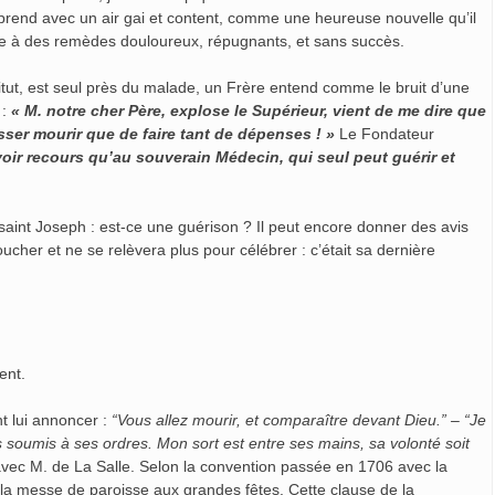
apprend avec un air gai et content, comme une heureuse nouvelle qu’il
de à des remèdes douloureux, répugnants, et sans succès.
titut, est seul près du malade, un Frère entend comme le bruit d’une
 :
« M. notre cher Père, explose le Supérieur, vient de me dire que
isser mourir que de faire tant de dépenses ! »
Le Fondateur
voir recours qu’au souverain Médecin, qui seul peut guérir et
saint Joseph : est-ce une guérison ? Il peut encore donner des avis
oucher et ne se relèvera plus pour célébrer : c’était sa dernière
ent.
t lui annoncer :
“Vous allez mourir, et comparaître devant Dieu.” – “Je
ès soumis à ses ordres. Mon sort est entre ses mains, sa volonté soit
t avec M. de La Salle. Selon la convention passée en 1706 avec la
à la messe de paroisse aux grandes fêtes. Cette clause de la