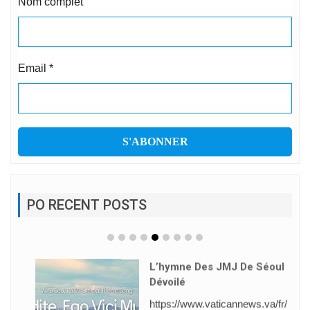
Nom complet
Email
*
PO RECENT POSTS
L’hymne Des JMJ De Séoul
Dévoilé
https://www.vaticannews.va/fr/