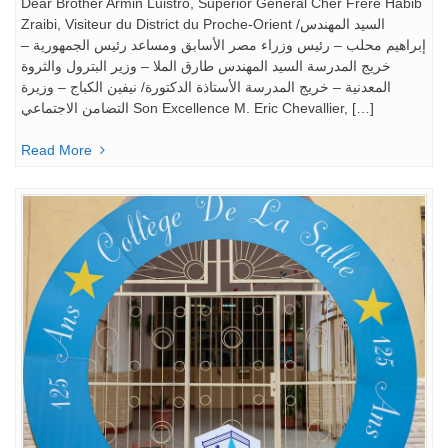
Dear Brother Armin Luistro, Superior General Cher Frère Habib
Zraibi, Visiteur du District du Proche-Orient السيد المهندس/
إبراهيم محلب – رئيس وزراء مصر الأسابق ومساعد رئيس الجمهورية –
خريج المدرسة السيد المهندس طارق الملا – وزير البترول والثروة
المعدنية – خريج المدرسة الأستاذة الدكتورة/ نيفين الكباج – وزيرة
التضامن الاجتماعي Son Excellence M. Eric Chevallier, […]
Read More