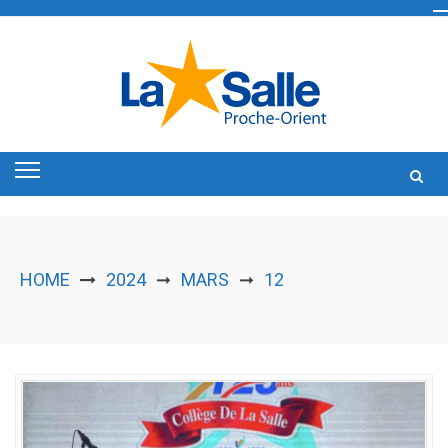
Skip
to
content
HOME
2024
MARS
12
➞
➞