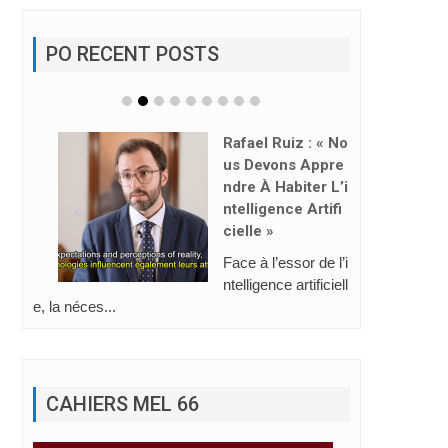
PO RECENT POSTS
Rafael Ruiz : « No
Us Devons Appre
Ndre À Habiter L’i
Ntelligence Artifi
Cielle »
Face à l’essor de l’i
ntelligence artificiell
e, la néces...
CAHIERS MEL 66