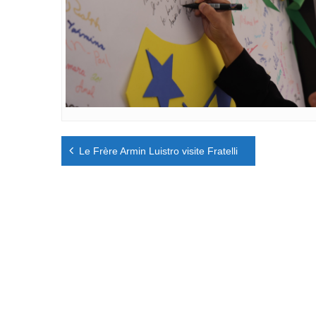
Navigation
Le Frère Armin Luistro visite Fratelli
de
l’article