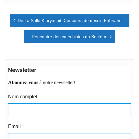
Navigation
De La Salle Kfaryachit: Concours de dessin Fabriano
de
l’article
Rencontre des catéchistes du Secteur.
Newsletter
Abonnez-vous
à notre newsletter!
Nom complet
Email
*