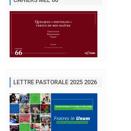
le Kfaryachite et Clôture de la session de formation du Centre Lasallien
LETTRE PASTORALE 2025 2026