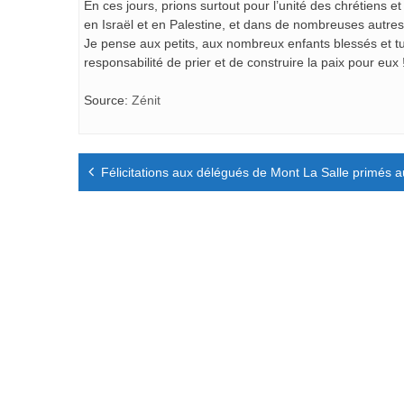
En ces jours, prions surtout pour l’unité des chrétiens 
en Israël et en Palestine, et dans de nombreuses autres 
Je pense aux petits, aux nombreux enfants blessés et tué
responsabilité de prier et de construire la paix pour eux 
Source:
Zénit
Navigation
Félicitations aux délégués de Mont La Salle primés
de
l’article