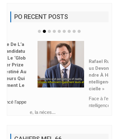
PO RECENT POSTS
Rafael Ruiz : « No
Us Devons Appre
Ndre À Habiter L’i
Ntelligence Artifi
Cielle »
Face à l’essor de l’i
ntelligence artificiell
e, la néces...
CAHIERS MEL 66