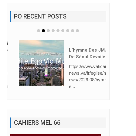
PO RECENT POSTS
L’hymne Des JMJ
De Séoul Dévoilé
https://www.vatican
news.va/fr/eglise/n
ews/2026-08/hymn
e...
CAHIERS MEL 66