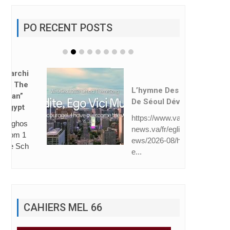
PO RECENT POSTS
L’hymne Des JMJ
De Séoul Dévoilé
https://www.vatican
news.va/fr/eglise/n
ews/2026-08/hymn
e...
CAHIERS MEL 66