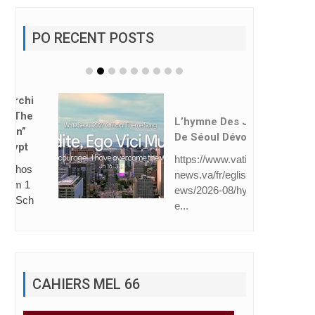
PO RECENT POSTS
L’hymne Des JMJ
De Séoul Dévoilé
https://www.vatican
news.va/fr/eglise/n
ews/2026-08/hymn
e...
CAHIERS MEL 66