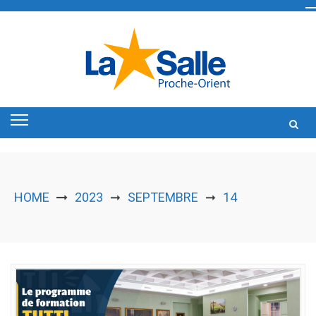
Skip
to
content
HOME
2023
SEPTEMBRE
14
➞
➞