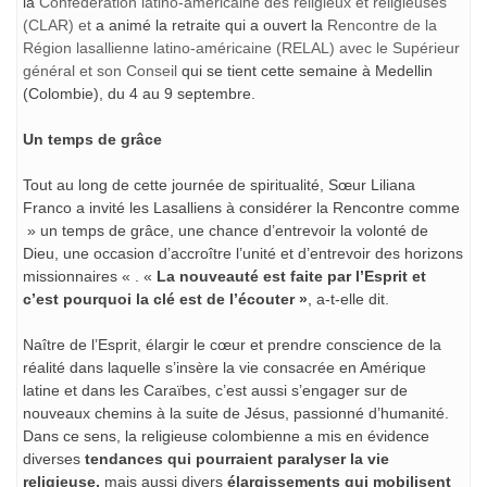
la
Confédération latino-américaine des religieux et religieuses
(CLAR) et
a animé la retraite qui a ouvert la
Rencontre de la
Région lasallienne latino-américaine (RELAL) avec le Supérieur
général et son Conseil
qui se tient cette semaine à Medellin
(Colombie), du 4 au 9 septembre.
Un temps de grâce
Tout au long de cette journée de spiritualité, Sœur Liliana
Franco a invité les Lasalliens à considérer la Rencontre comme
» un temps de grâce, une chance d’entrevoir la volonté de
Dieu, une occasion d’accroître l’unité et d’entrevoir des horizons
missionnaires « . «
La nouveauté est faite par l’Esprit et
c’est pourquoi la clé est de l’écouter »
, a-t-elle dit.
Naître de l’Esprit, élargir le cœur et prendre conscience de la
réalité dans laquelle s’insère la vie consacrée en Amérique
latine et dans les Caraïbes, c’est aussi s’engager sur de
nouveaux chemins à la suite de Jésus, passionné d’humanité.
Dans ce sens, la religieuse colombienne a mis en évidence
diverses
tendances qui pourraient paralyser la vie
religieuse,
mais aussi divers
élargissements qui mobilisent