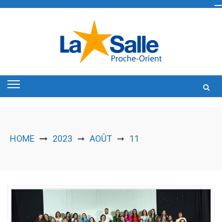
Skip
to
content
HOME
2023
AOÛT
11
➞
➞