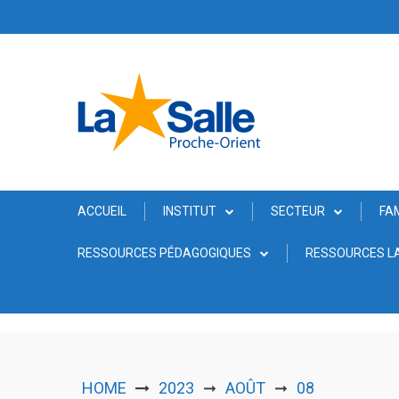
Skip
to
content
ACCUEIL
INSTITUT
SECTEUR
FA
RESSOURCES PÉDAGOGIQUES
RESSOURCES LA
HOME
2023
AOÛT
08
➞
➞