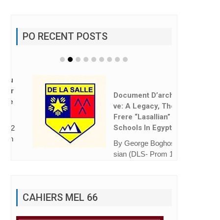
PO RECENT POSTS
Document D’archi
Ve: A Legacy, The
Frere “Lasallian”
Schools In Egypt
By George Boghos
sian (DLS- Prom 1
974) The Frere Sch
ools...
CAHIERS MEL 66