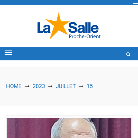
Skip
to
content
HOME
2023
JUILLET
15
➞
➞