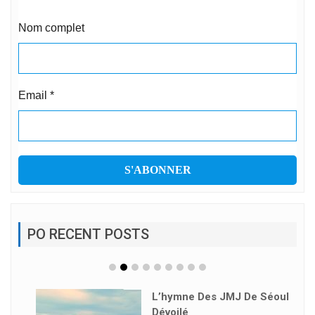
Nom complet
Email
*
PO RECENT POSTS
L’hymne Des JMJ De Séoul
Dévoilé