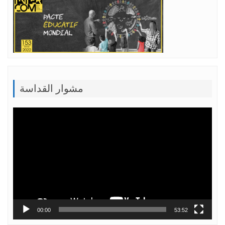
مشوار القداسة
Lecteur
vidéo
00:00
53:52