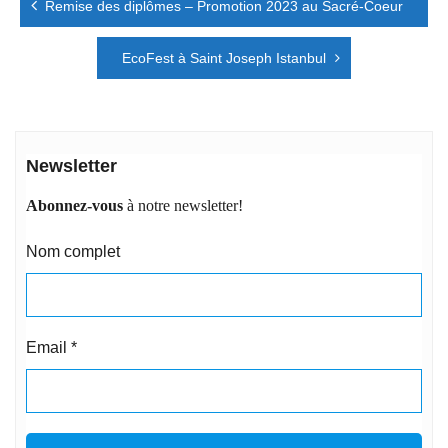
Remise des diplômes – Promotion 2023 au Sacré-Coeur
de
l’article
EcoFest à Saint Joseph Istanbul
Newsletter
Abonnez-vous
à notre newsletter!
Nom complet
Email
*