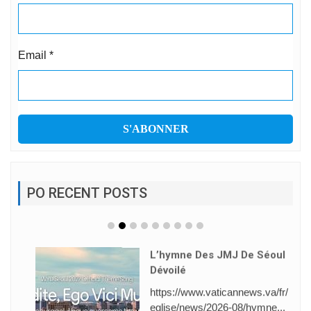
Email
*
PO RECENT POSTS
L’hymne Des JMJ De Séoul
Dévoilé
https://www.vaticannews.va/fr/
eglise/news/2026-08/hymne...