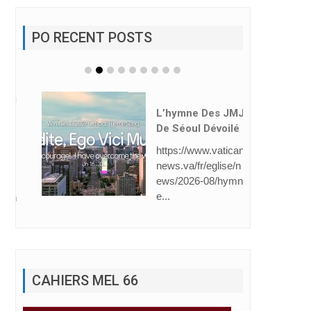
PO RECENT POSTS
L’hymne Des JMJ
De Séoul Dévoilé
https://www.vatican
news.va/fr/eglise/n
ews/2026-08/hymn
e...
CAHIERS MEL 66