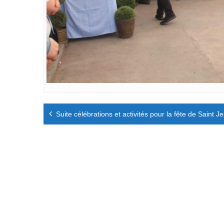
Navigation
Suite célébrations et activités pour la fête de Saint J
de
l’article