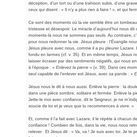
déception, d’un tort ou d’une trahison subis, d’une grav
ceux qui disent : « Il n’y a plus rien à faire ! », et qui f
Ce sont des moments où la vie semble être un tombeau s
tristesse et désespoir. Le miracle d’aujourd’hui nous dit 
moments-là nous ne sommes pas seuls. Au contraire, c’e
pour nous redonner la vie. Jésus pleure : l’Évangile no
Jésus pleure avec nous, comme il a pu pleurer Lazare. L’É
fondu en larmes (cf. v. 35). Et en même temps, Jésus no
laisser écraser par des sentiments négatifs, qui nous 
à l’époque : «
Enlevez la pierre
» (v. 39). Dans ces mome
seul capable de l’enlever est Jésus, avec sa parole : «
E
Jésus nous le dit à nous aussi. Enlève la pierre : la do
dans une pièce sombre, solitaire et fermée. Enlève la pierre
Jette-le moi avec confiance, dit le Seigneur, je ne m’indi
soucie de toi et je veux que tu recommences à vivre. »
Et, comme il l’a fait avec Lazare, il le répète à chacun d
confiance ! Combien de fois, dans la vie, nous nous retr
relever. Et Jésus dit : « Va, va ! Je suis avec toi. Je t