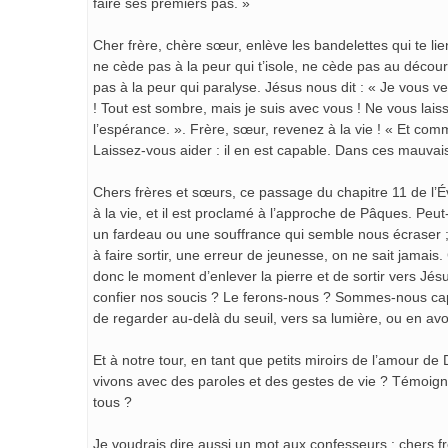
faire ses premiers pas. »
Cher frère, chère sœur, enlève les bandelettes qui te lien
ne cède pas à la peur qui t’isole, ne cède pas au déc
pas à la peur qui paralyse. Jésus nous dit : « Je vous v
! Tout est sombre, mais je suis avec vous ! Ne vous lais
l’espérance. ». Frère, sœur, revenez à la vie ! « Et com
Laissez-vous aider : il en est capable. Dans ces mauvai
Chers frères et sœurs, ce passage du chapitre 11 de l’É
à la vie, et il est proclamé à l’approche de Pâques. Pe
un fardeau ou une souffrance qui semble nous écraser 
à faire sortir, une erreur de jeunesse, on ne sait jamais.
donc le moment d’enlever la pierre et de sortir vers Jésu
confier nos soucis ? Le ferons-nous ? Sommes-nous ca
de regarder au-delà du seuil, vers sa lumière, ou en a
Et à notre tour, en tant que petits miroirs de l’amour d
vivons avec des paroles et des gestes de vie ? Témoign
tous ?
Je voudrais dire aussi un mot aux confesseurs : chers f