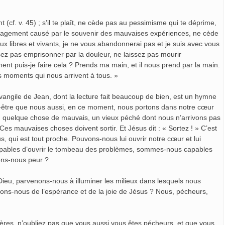
t (cf. v. 45) ; s’il te plaît, ne cède pas au pessimisme qui te déprime,
ouragement causé par le souvenir des mauvaises expériences, ne cède
eux libres et vivants, je ne vous abandonnerai pas et je suis avec vous
sez pas emprisonner par la douleur, ne laissez pas mourir
ment puis-je faire cela ? Prends ma main, et il nous prend par la main.
s moments qui nous arrivent à tous. »
vangile de Jean, dont la lecture fait beaucoup de bien, est un hymne
ut-être que nous aussi, en ce moment, nous portons dans notre cœur
; quelque chose de mauvais, un vieux péché dont nous n’arrivons pas
 Ces mauvaises choses doivent sortir. Et Jésus dit : « Sortez ! » C’est
s, qui est tout proche. Pouvons-nous lui ouvrir notre cœur et lui
pables d’ouvrir le tombeau des problèmes, sommes-nous capables
vons-nous peur ?
e Dieu, parvenons-nous à illuminer les milieux dans lesquels nous
ons-nous de l’espérance et de la joie de Jésus ? Nous, pécheurs,
rères, n’oubliez pas que vous aussi vous êtes pécheurs, et que vous