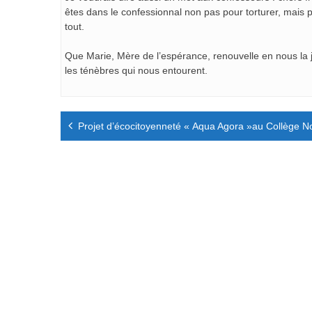
êtes dans le confessionnal non pas pour torturer, mais
tout.
Que Marie, Mère de l’espérance, renouvelle en nous la jo
les ténèbres qui nous entourent.
Navigation
Projet d’écocitoyenneté « Aqua Agora »au Collège 
de
l’article