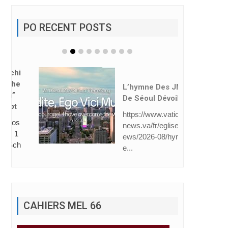
PO RECENT POSTS
L’hymne Des JMJ
De Séoul Dévoilé
https://www.vatican
news.va/fr/eglise/n
ews/2026-08/hymn
e...
CAHIERS MEL 66