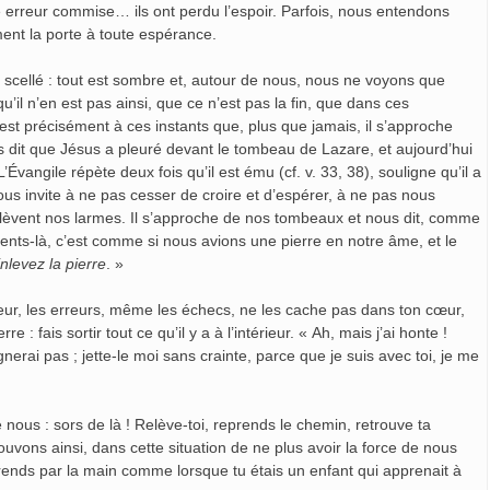
e erreur commise… ils ont perdu l’espoir. Parfois, nous entendons
erment la porte à toute espérance.
cellé : tout est sombre et, autour de nous, nous ne voyons que
qu’il n’en est pas ainsi, que ce n’est pas la fin, que dans ces
st précisément à ces instants que, plus que jamais, il s’approche
us dit que Jésus a pleuré devant le tombeau de Lazare, et aujourd’hui
vangile répète deux fois qu’il est ému (cf. v. 33, 38), souligne qu’il a
us invite à ne pas cesser de croire et d’espérer, à ne pas nous
enlèvent nos larmes. Il s’approche de nos tombeaux et nous dit, comme
nts-là, c’est comme si nous avions une pierre en notre âme, et le
nlevez la pierre
. »
uleur, les erreurs, même les échecs, ne les cache pas dans ton cœur,
 : fais sortir tout ce qu’il y a à l’intérieur. « Ah, mais j’ai honte !
gnerai pas ; jette-le moi sans crainte, parce que je suis avec toi, je me
e nous : sors de là ! Relève-toi, reprends le chemin, retrouve ta
ouvons ainsi, dans cette situation de ne plus avoir la force de nous
e prends par la main comme lorsque tu étais un enfant qui apprenait à