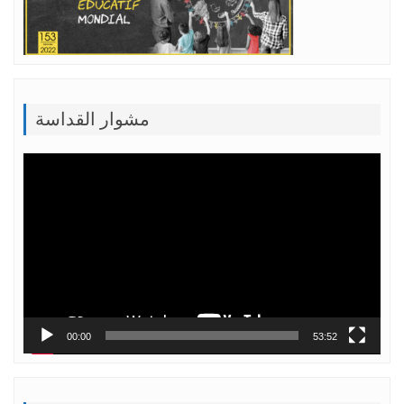
مشوار القداسة
Lecteur
vidéo
00:00
53:52